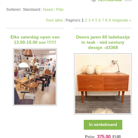
Sorteren:
Standaard
Naam
Prijs
Toon alles
Pagina's:
1
2
3
4
5
6
7
8
9
Volgende »
Elke zaterdag open van
Deens jaren 60 ladekastje
13.00-15.00 uur !!!!!!
in teak - mid century
design -d3368
In winkelmand
375.00
Prijs:
EUR