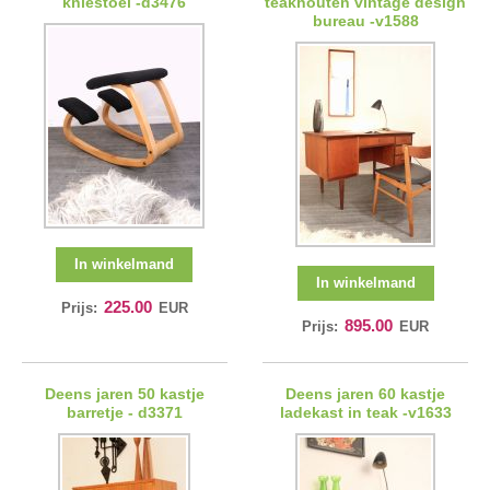
kniestoel -d3476
teakhouten vintage design
bureau -v1588
In winkelmand
In winkelmand
225.00
Prijs:
EUR
895.00
Prijs:
EUR
Deens jaren 50 kastje
Deens jaren 60 kastje
barretje - d3371
ladekast in teak -v1633