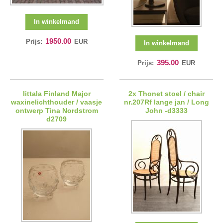
In winkelmand
1950.00
Prijs:
EUR
In winkelmand
395.00
Prijs:
EUR
Iittala Finland Major
2x Thonet stoel / chair
waxinelichthouder / vaasje
nr.207Rf lange jan / Long
ontwerp Tina Nordstrom
John -d3333
d2709