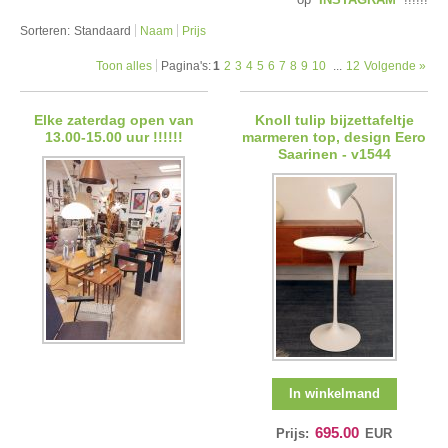
Sorteren:
Standaard
Naam
Prijs
Toon alles
Pagina's:
1
2
3
4
5
6
7
8
9
10
...
12
Volgende »
Elke zaterdag open van
Knoll tulip bijzettafeltje
13.00-15.00 uur !!!!!!
marmeren top, design Eero
Saarinen - v1544
In winkelmand
695.00
Prijs:
EUR