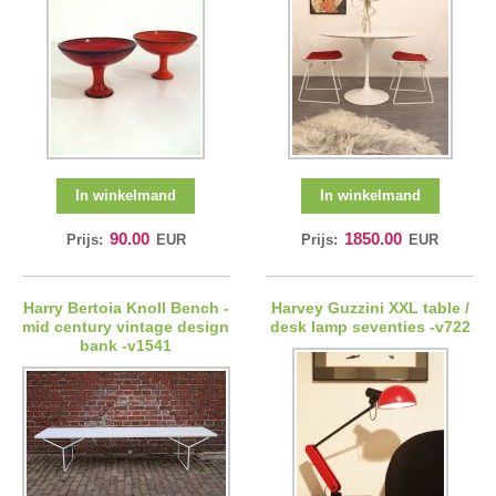
In winkelmand
In winkelmand
90.00
1850.00
Prijs:
EUR
Prijs:
EUR
Harry Bertoia Knoll Bench -
Harvey Guzzini XXL table /
mid century vintage design
desk lamp seventies -v722
bank -v1541