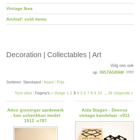
Vintage Ikea
Archief: sold items
Decoration | Collectables | Art
Volg ons ook
op
INSTAGRAM
!!!!!!
Sorteren:
Standaard
Naam
Prijs
Toon alles
Pagina's:
« Vorige
1
2
3
4
5
6
7
8
9
10
...
36
Volgende »
Adco groninger aardewerk
Aida Stagen - Deense
- kan schenkkan model
vintage kandelaar -v911
1512 -v787