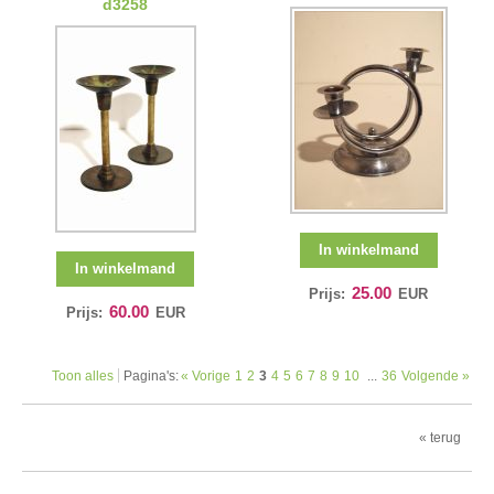
d3258
In winkelmand
In winkelmand
25.00
Prijs:
EUR
60.00
Prijs:
EUR
Toon alles
Pagina's:
« Vorige
1
2
3
4
5
6
7
8
9
10
...
36
Volgende »
« terug