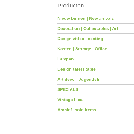
Producten
Nieuw binnen | New arrivals
Decoration | Collectables | Art
Design zitten | seating
Kasten | Storage | Office
Lampen
Design tafel | table
Art deco - Jugendstil
SPECIALS
Vintage Ikea
Archief: sold items