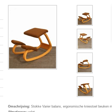
Omschrijving:
Stokke Varier balans, ergonomische kniestoel beuken me
Afmetingen:
volgt